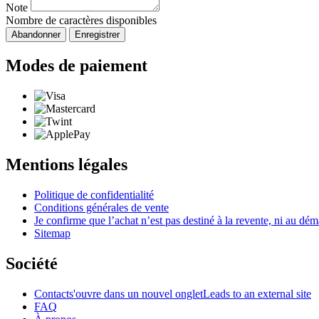
Note
Nombre de caractères disponibles
Abandonner
Enregistrer
Modes de paiement
Mentions légales
Politique de confidentialité
Conditions générales de vente
Je confirme que l’achat n’est pas destiné à la revente, ni au d
Sitemap
Société
Contact
s'ouvre dans un nouvel onglet
Leads to an external site
FAQ